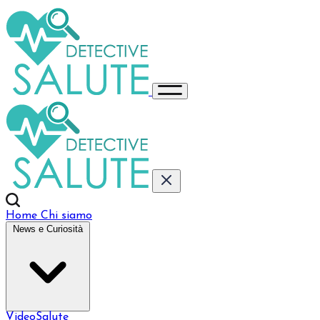
Home
Chi siamo
News e Curiosità
VideoSalute