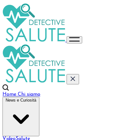
Home
Chi siamo
News e Curiosità
VideoSalute