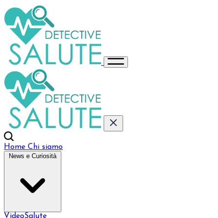
Home
Chi siamo
News e Curiosità
VideoSalute