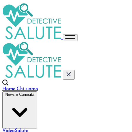
Home
Chi siamo
News e Curiosità
VideoSalute